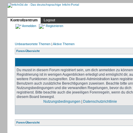
Profil
Home
Irrlicht
Hilfe
Showcase
Forum
Kontrollzentrum
Logout
Anmelden
Registrieren
Unbeantwortete Themen
|
Aktive Themen
Foren-Übersicht
Du musst in diesem Forum registriert sein, um dich anmelden zu können
Registrierung ist in wenigen Augenblicken erledigt und ermöglicht dir, au
weitere Funktionen zuzugreifen. Die Board-Administration kann registrie
Benutzern auch zusätzliche Berechtigungen zuweisen. Beachte bitte un
Nutzungsbedingungen und die verwandten Regelungen, bevor du dich
registrierst. Bitte beachte auch die jeweiligen Forenregeln, wenn du dich
diesem Board bewegst.
Nutzungsbedingungen
|
Datenschutzrichtlinie
Foren-Übersicht