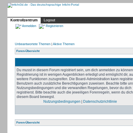
Profil
Home
Irrlicht
Hilfe
Showcase
Forum
Kontrollzentrum
Logout
Anmelden
Registrieren
Unbeantwortete Themen
|
Aktive Themen
Foren-Übersicht
Du musst in diesem Forum registriert sein, um dich anmelden zu können
Registrierung ist in wenigen Augenblicken erledigt und ermöglicht dir, au
weitere Funktionen zuzugreifen. Die Board-Administration kann registrie
Benutzern auch zusätzliche Berechtigungen zuweisen. Beachte bitte un
Nutzungsbedingungen und die verwandten Regelungen, bevor du dich
registrierst. Bitte beachte auch die jeweiligen Forenregeln, wenn du dich
diesem Board bewegst.
Nutzungsbedingungen
|
Datenschutzrichtlinie
Foren-Übersicht