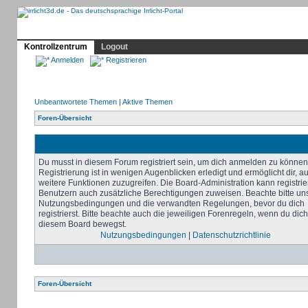
Profil
Home
Irrlicht
Hilfe
Showcase
Forum
Kontrollzentrum
Logout
Anmelden
Registrieren
Unbeantwortete Themen
|
Aktive Themen
Foren-Übersicht
Du musst in diesem Forum registriert sein, um dich anmelden zu können
Registrierung ist in wenigen Augenblicken erledigt und ermöglicht dir, au
weitere Funktionen zuzugreifen. Die Board-Administration kann registrie
Benutzern auch zusätzliche Berechtigungen zuweisen. Beachte bitte un
Nutzungsbedingungen und die verwandten Regelungen, bevor du dich
registrierst. Bitte beachte auch die jeweiligen Forenregeln, wenn du dich
diesem Board bewegst.
Nutzungsbedingungen
|
Datenschutzrichtlinie
Foren-Übersicht