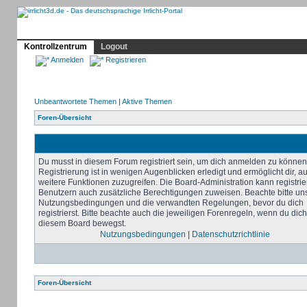
Profil
Home
Irrlicht
Hilfe
Showcase
Forum
Kontrollzentrum
Logout
Anmelden
Registrieren
Unbeantwortete Themen
|
Aktive Themen
Foren-Übersicht
Du musst in diesem Forum registriert sein, um dich anmelden zu können
Registrierung ist in wenigen Augenblicken erledigt und ermöglicht dir, au
weitere Funktionen zuzugreifen. Die Board-Administration kann registrie
Benutzern auch zusätzliche Berechtigungen zuweisen. Beachte bitte un
Nutzungsbedingungen und die verwandten Regelungen, bevor du dich
registrierst. Bitte beachte auch die jeweiligen Forenregeln, wenn du dich
diesem Board bewegst.
Nutzungsbedingungen
|
Datenschutzrichtlinie
Foren-Übersicht