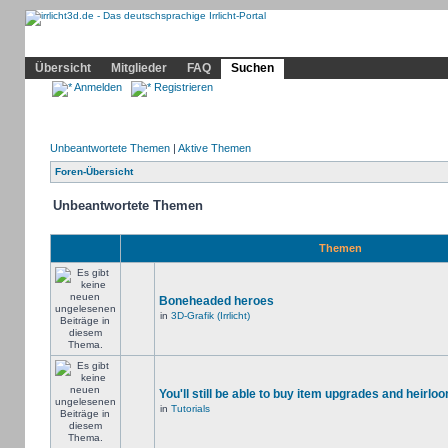
Community
Home
Irrlicht
Hilfe
Showcase
Profil
Übersicht
Mitglieder
FAQ
Suchen
Anmelden
Registrieren
Unbeantwortete Themen
|
Aktive Themen
Foren-Übersicht
Unbeantwortete Themen
Themen
Boneheaded heroes
in
3D-Grafik (Irrlicht)
You'll still be able to buy item upgrades and heirloo
in
Tutorials