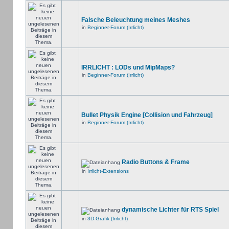
Falsche Beleuchtung meines Meshes
in
Beginner-Forum (Irrlicht)
IRRLICHT : LODs und MipMaps?
in
Beginner-Forum (Irrlicht)
Bullet Physik Engine [Collision und Fahrzeug]
in
Beginner-Forum (Irrlicht)
Radio Buttons & Frame
in
Irrlicht-Extensions
dynamische Lichter für RTS Spiel
in
3D-Grafik (Irrlicht)