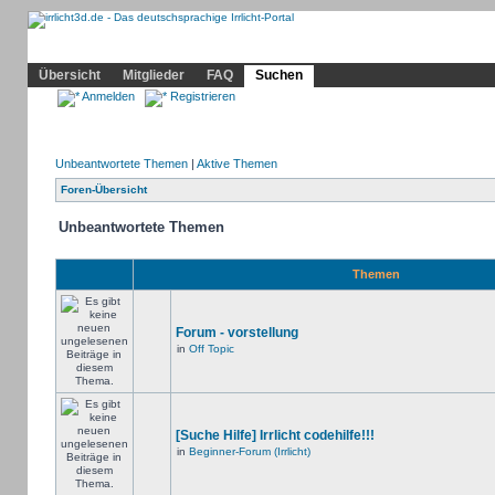
Community
Home
Irrlicht
Hilfe
Showcase
Profil
Übersicht
Mitglieder
FAQ
Suchen
Anmelden
Registrieren
Unbeantwortete Themen
|
Aktive Themen
Foren-Übersicht
Unbeantwortete Themen
Themen
Forum - vorstellung
in
Off Topic
[Suche Hilfe] Irrlicht codehilfe!!!
in
Beginner-Forum (Irrlicht)