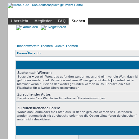
Community
Home
Irrlicht
Hilfe
Showcase
Profil
Übersicht
Mitglieder
FAQ
Suchen
Anmelden
Registrieren
Unbeantwortete Themen
|
Aktive Themen
Foren-Übersicht
Suche nach Wörtern:
Setze ein
+
vor ein Wort, das gefunden werden muss und ein
-
vor ein Wort, das nich
gefunden werden darf. Verwende mehrere Wörter getrennt durch
|
innerhalb einer
Klammer, wenn nur eines der Wörter gefunden werden muss. Benutze ein * als
Platzhalter für teilweise Übereinstimmungen.
Zu suchender Autor:
Benutze ein * als Platzhalter für teilweise Übereinstimmungen.
Zu durchsuchende Foren:
Wähle das Forum oder die Foren aus, in denen gesucht werden soll. Unterforen
werden automatisch mit durchsucht, sofern du die Option „Unterforen durchsuchen“
unten nicht deaktivierst.