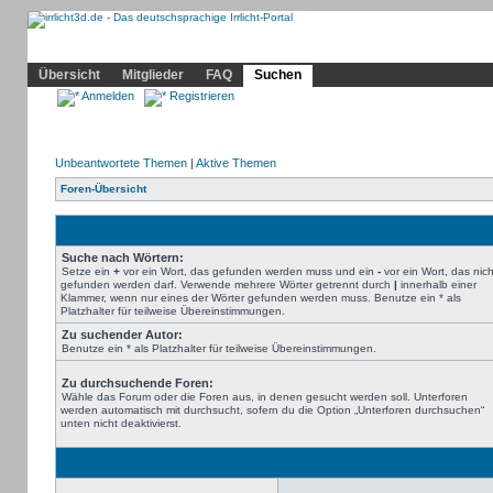
Community
Home
Irrlicht
Hilfe
Showcase
Profil
Übersicht
Mitglieder
FAQ
Suchen
Anmelden
Registrieren
Unbeantwortete Themen
|
Aktive Themen
Foren-Übersicht
Suche nach Wörtern:
Setze ein
+
vor ein Wort, das gefunden werden muss und ein
-
vor ein Wort, das nich
gefunden werden darf. Verwende mehrere Wörter getrennt durch
|
innerhalb einer
Klammer, wenn nur eines der Wörter gefunden werden muss. Benutze ein * als
Platzhalter für teilweise Übereinstimmungen.
Zu suchender Autor:
Benutze ein * als Platzhalter für teilweise Übereinstimmungen.
Zu durchsuchende Foren:
Wähle das Forum oder die Foren aus, in denen gesucht werden soll. Unterforen
werden automatisch mit durchsucht, sofern du die Option „Unterforen durchsuchen“
unten nicht deaktivierst.