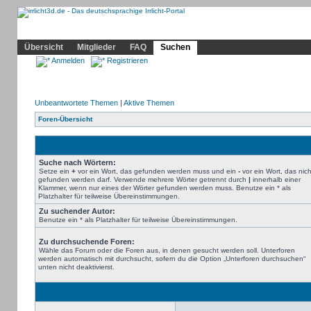
Community
Home
Irrlicht
Hilfe
Showcase
Profil
Übersicht
Mitglieder
FAQ
Suchen
Anmelden
Registrieren
Unbeantwortete Themen
|
Aktive Themen
Foren-Übersicht
Suche nach Wörtern:
Setze ein
+
vor ein Wort, das gefunden werden muss und ein
-
vor ein Wort, das nich
gefunden werden darf. Verwende mehrere Wörter getrennt durch
|
innerhalb einer
Klammer, wenn nur eines der Wörter gefunden werden muss. Benutze ein * als
Platzhalter für teilweise Übereinstimmungen.
Zu suchender Autor:
Benutze ein * als Platzhalter für teilweise Übereinstimmungen.
Zu durchsuchende Foren:
Wähle das Forum oder die Foren aus, in denen gesucht werden soll. Unterforen
werden automatisch mit durchsucht, sofern du die Option „Unterforen durchsuchen“
unten nicht deaktivierst.