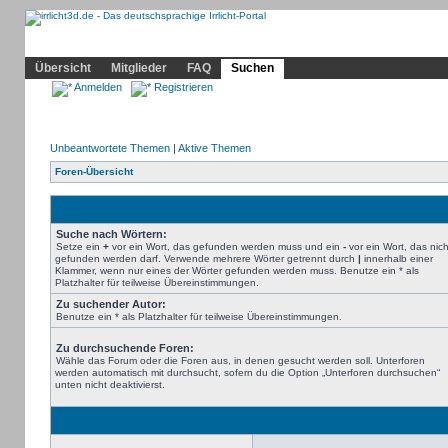
Community
Home
Irrlicht
Hilfe
Showcase
Profil
Übersicht
Mitglieder
FAQ
Suchen
Anmelden
Registrieren
Unbeantwortete Themen
|
Aktive Themen
Foren-Übersicht
Suche nach Wörtern:
Setze ein
+
vor ein Wort, das gefunden werden muss und ein
-
vor ein Wort, das nich
gefunden werden darf. Verwende mehrere Wörter getrennt durch
|
innerhalb einer
Klammer, wenn nur eines der Wörter gefunden werden muss. Benutze ein * als
Platzhalter für teilweise Übereinstimmungen.
Zu suchender Autor:
Benutze ein * als Platzhalter für teilweise Übereinstimmungen.
Zu durchsuchende Foren:
Wähle das Forum oder die Foren aus, in denen gesucht werden soll. Unterforen
werden automatisch mit durchsucht, sofern du die Option „Unterforen durchsuchen“
unten nicht deaktivierst.