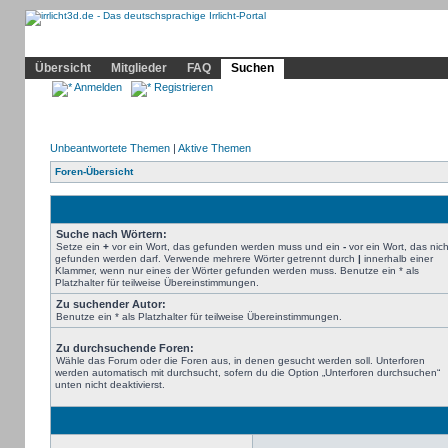
Community
Home
Irrlicht
Hilfe
Showcase
Profil
Übersicht
Mitglieder
FAQ
Suchen
Anmelden
Registrieren
Unbeantwortete Themen
|
Aktive Themen
Foren-Übersicht
Suche nach Wörtern:
Setze ein
+
vor ein Wort, das gefunden werden muss und ein
-
vor ein Wort, das nich
gefunden werden darf. Verwende mehrere Wörter getrennt durch
|
innerhalb einer
Klammer, wenn nur eines der Wörter gefunden werden muss. Benutze ein * als
Platzhalter für teilweise Übereinstimmungen.
Zu suchender Autor:
Benutze ein * als Platzhalter für teilweise Übereinstimmungen.
Zu durchsuchende Foren:
Wähle das Forum oder die Foren aus, in denen gesucht werden soll. Unterforen
werden automatisch mit durchsucht, sofern du die Option „Unterforen durchsuchen“
unten nicht deaktivierst.