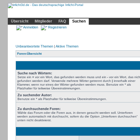
Community
Home
Irrlicht
Hilfe
Showcase
Profil
Übersicht
Mitglieder
FAQ
Suchen
Anmelden
Registrieren
Unbeantwortete Themen
|
Aktive Themen
Foren-Übersicht
Suche nach Wörtern:
Setze ein
+
vor ein Wort, das gefunden werden muss und ein
-
vor ein Wort, das nich
gefunden werden darf. Verwende mehrere Wörter getrennt durch
|
innerhalb einer
Klammer, wenn nur eines der Wörter gefunden werden muss. Benutze ein * als
Platzhalter für teilweise Übereinstimmungen.
Zu suchender Autor:
Benutze ein * als Platzhalter für teilweise Übereinstimmungen.
Zu durchsuchende Foren:
Wähle das Forum oder die Foren aus, in denen gesucht werden soll. Unterforen
werden automatisch mit durchsucht, sofern du die Option „Unterforen durchsuchen“
unten nicht deaktivierst.