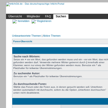
Community
Home
Irrlicht
Hilfe
Showcase
Profil
Übersicht
Mitglieder
FAQ
Suchen
Anmelden
Registrieren
Unbeantwortete Themen
|
Aktive Themen
Foren-Übersicht
Suche nach Wörtern:
Setze ein
+
vor ein Wort, das gefunden werden muss und ein
-
vor ein Wort, das nich
gefunden werden darf. Verwende mehrere Wörter getrennt durch
|
innerhalb einer
Klammer, wenn nur eines der Wörter gefunden werden muss. Benutze ein * als
Platzhalter für teilweise Übereinstimmungen.
Zu suchender Autor:
Benutze ein * als Platzhalter für teilweise Übereinstimmungen.
Zu durchsuchende Foren:
Wähle das Forum oder die Foren aus, in denen gesucht werden soll. Unterforen
werden automatisch mit durchsucht, sofern du die Option „Unterforen durchsuchen“
unten nicht deaktivierst.