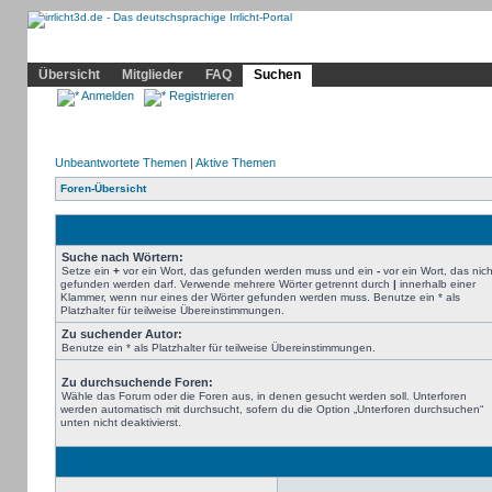
Community
Home
Irrlicht
Hilfe
Showcase
Profil
Übersicht
Mitglieder
FAQ
Suchen
Anmelden
Registrieren
Unbeantwortete Themen
|
Aktive Themen
Foren-Übersicht
Suche nach Wörtern:
Setze ein
+
vor ein Wort, das gefunden werden muss und ein
-
vor ein Wort, das nich
gefunden werden darf. Verwende mehrere Wörter getrennt durch
|
innerhalb einer
Klammer, wenn nur eines der Wörter gefunden werden muss. Benutze ein * als
Platzhalter für teilweise Übereinstimmungen.
Zu suchender Autor:
Benutze ein * als Platzhalter für teilweise Übereinstimmungen.
Zu durchsuchende Foren:
Wähle das Forum oder die Foren aus, in denen gesucht werden soll. Unterforen
werden automatisch mit durchsucht, sofern du die Option „Unterforen durchsuchen“
unten nicht deaktivierst.