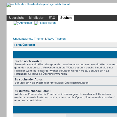
Community
Home
Irrlicht
Hilfe
Showcase
Profil
Übersicht
Mitglieder
FAQ
Suchen
Anmelden
Registrieren
Unbeantwortete Themen
|
Aktive Themen
Foren-Übersicht
Suche nach Wörtern:
Setze ein
+
vor ein Wort, das gefunden werden muss und ein
-
vor ein Wort, das nich
gefunden werden darf. Verwende mehrere Wörter getrennt durch
|
innerhalb einer
Klammer, wenn nur eines der Wörter gefunden werden muss. Benutze ein * als
Platzhalter für teilweise Übereinstimmungen.
Zu suchender Autor:
Benutze ein * als Platzhalter für teilweise Übereinstimmungen.
Zu durchsuchende Foren:
Wähle das Forum oder die Foren aus, in denen gesucht werden soll. Unterforen
werden automatisch mit durchsucht, sofern du die Option „Unterforen durchsuchen“
unten nicht deaktivierst.