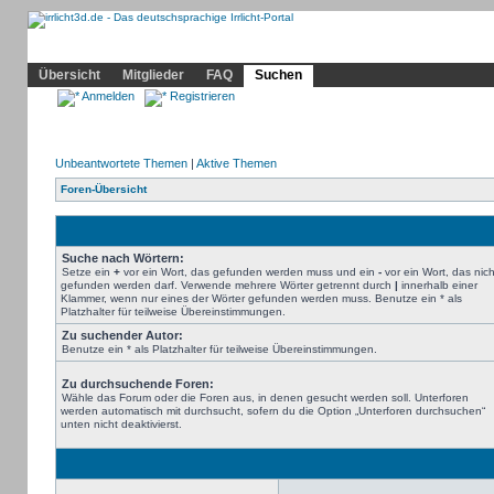
Community
Home
Irrlicht
Hilfe
Showcase
Profil
Übersicht
Mitglieder
FAQ
Suchen
Anmelden
Registrieren
Unbeantwortete Themen
|
Aktive Themen
Foren-Übersicht
Suche nach Wörtern:
Setze ein
+
vor ein Wort, das gefunden werden muss und ein
-
vor ein Wort, das nich
gefunden werden darf. Verwende mehrere Wörter getrennt durch
|
innerhalb einer
Klammer, wenn nur eines der Wörter gefunden werden muss. Benutze ein * als
Platzhalter für teilweise Übereinstimmungen.
Zu suchender Autor:
Benutze ein * als Platzhalter für teilweise Übereinstimmungen.
Zu durchsuchende Foren:
Wähle das Forum oder die Foren aus, in denen gesucht werden soll. Unterforen
werden automatisch mit durchsucht, sofern du die Option „Unterforen durchsuchen“
unten nicht deaktivierst.