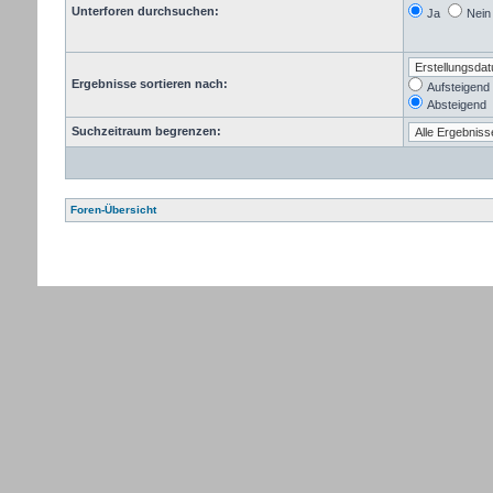
Unterforen durchsuchen:
Ja
Nein
Ergebnisse sortieren nach:
Aufsteigend
Absteigend
Suchzeitraum begrenzen:
Foren-Übersicht