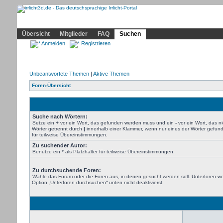
Community
Home
Irrlicht
Hilfe
Showcase
Profil
Übersicht
Mitglieder
FAQ
Suchen
Anmelden
Registrieren
Unbeantwortete Themen
|
Aktive Themen
Foren-Übersicht
Suche nach Wörtern:
Setze ein
+
vor ein Wort, das gefunden werden muss und ein
-
vor ein Wort, das 
Wörter getrennt durch
|
innerhalb einer Klammer, wenn nur eines der Wörter gefund
für teilweise Übereinstimmungen.
Zu suchender Autor:
Benutze ein * als Platzhalter für teilweise Übereinstimmungen.
Zu durchsuchende Foren:
Wähle das Forum oder die Foren aus, in denen gesucht werden soll. Unterforen we
Option „Unterforen durchsuchen“ unten nicht deaktivierst.