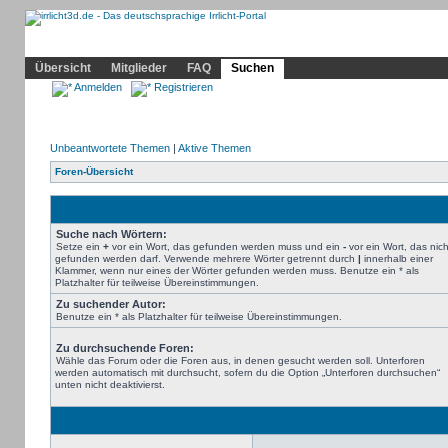
Community
Home
Irrlicht
Hilfe
Showcase
Profil
Übersicht
Mitglieder
FAQ
Suchen
Anmelden
Registrieren
Unbeantwortete Themen
|
Aktive Themen
Foren-Übersicht
Suche nach Wörtern:
Setze ein
+
vor ein Wort, das gefunden werden muss und ein
-
vor ein Wort, das nich
gefunden werden darf. Verwende mehrere Wörter getrennt durch
|
innerhalb einer
Klammer, wenn nur eines der Wörter gefunden werden muss. Benutze ein * als
Platzhalter für teilweise Übereinstimmungen.
Zu suchender Autor:
Benutze ein * als Platzhalter für teilweise Übereinstimmungen.
Zu durchsuchende Foren:
Wähle das Forum oder die Foren aus, in denen gesucht werden soll. Unterforen
werden automatisch mit durchsucht, sofern du die Option „Unterforen durchsuchen“
unten nicht deaktivierst.