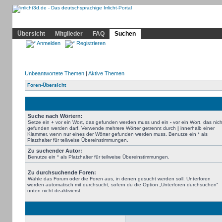
Community
Home
Irrlicht
Hilfe
Showcase
Profil
Übersicht
Mitglieder
FAQ
Suchen
Anmelden
Registrieren
Unbeantwortete Themen
|
Aktive Themen
Foren-Übersicht
Suche nach Wörtern:
Setze ein
+
vor ein Wort, das gefunden werden muss und ein
-
vor ein Wort, das nich
gefunden werden darf. Verwende mehrere Wörter getrennt durch
|
innerhalb einer
Klammer, wenn nur eines der Wörter gefunden werden muss. Benutze ein * als
Platzhalter für teilweise Übereinstimmungen.
Zu suchender Autor:
Benutze ein * als Platzhalter für teilweise Übereinstimmungen.
Zu durchsuchende Foren:
Wähle das Forum oder die Foren aus, in denen gesucht werden soll. Unterforen
werden automatisch mit durchsucht, sofern du die Option „Unterforen durchsuchen“
unten nicht deaktivierst.