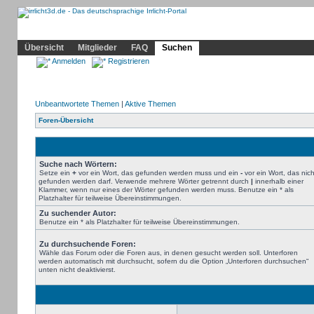
Community
Home
Irrlicht
Hilfe
Showcase
Profil
Übersicht
Mitglieder
FAQ
Suchen
Anmelden
Registrieren
Unbeantwortete Themen
|
Aktive Themen
Foren-Übersicht
Suche nach Wörtern:
Setze ein
+
vor ein Wort, das gefunden werden muss und ein
-
vor ein Wort, das nich
gefunden werden darf. Verwende mehrere Wörter getrennt durch
|
innerhalb einer
Klammer, wenn nur eines der Wörter gefunden werden muss. Benutze ein * als
Platzhalter für teilweise Übereinstimmungen.
Zu suchender Autor:
Benutze ein * als Platzhalter für teilweise Übereinstimmungen.
Zu durchsuchende Foren:
Wähle das Forum oder die Foren aus, in denen gesucht werden soll. Unterforen
werden automatisch mit durchsucht, sofern du die Option „Unterforen durchsuchen“
unten nicht deaktivierst.