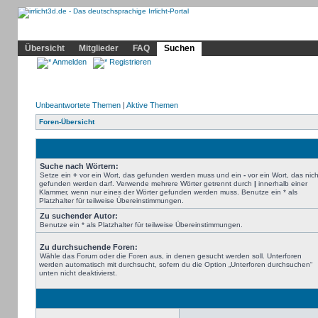
Community
Home
Irrlicht
Hilfe
Showcase
Profil
Übersicht
Mitglieder
FAQ
Suchen
Anmelden
Registrieren
Unbeantwortete Themen
|
Aktive Themen
Foren-Übersicht
Suche nach Wörtern:
Setze ein
+
vor ein Wort, das gefunden werden muss und ein
-
vor ein Wort, das nich
gefunden werden darf. Verwende mehrere Wörter getrennt durch
|
innerhalb einer
Klammer, wenn nur eines der Wörter gefunden werden muss. Benutze ein * als
Platzhalter für teilweise Übereinstimmungen.
Zu suchender Autor:
Benutze ein * als Platzhalter für teilweise Übereinstimmungen.
Zu durchsuchende Foren:
Wähle das Forum oder die Foren aus, in denen gesucht werden soll. Unterforen
werden automatisch mit durchsucht, sofern du die Option „Unterforen durchsuchen“
unten nicht deaktivierst.