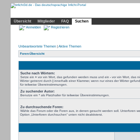
Community
Home
Irrlicht
Hilfe
Showcase
Profil
Übersicht
Mitglieder
FAQ
Suchen
Anmelden
Registrieren
Unbeantwortete Themen
|
Aktive Themen
Foren-Übersicht
Suche nach Wörtern:
Setze ein
+
vor ein Wort, das gefunden werden muss und ein
-
vor ein Wort, das 
Wörter getrennt durch
|
innerhalb einer Klammer, wenn nur eines der Wörter gefund
für teilweise Übereinstimmungen.
Zu suchender Autor:
Benutze ein * als Platzhalter für teilweise Übereinstimmungen.
Zu durchsuchende Foren:
Wähle das Forum oder die Foren aus, in denen gesucht werden soll. Unterforen we
Option „Unterforen durchsuchen“ unten nicht deaktivierst.