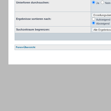
Unterforen durchsuchen:
Ja
Nein
Ergebnisse sortieren nach:
Aufsteigend
Absteigend
Suchzeitraum begrenzen:
Foren-Übersicht