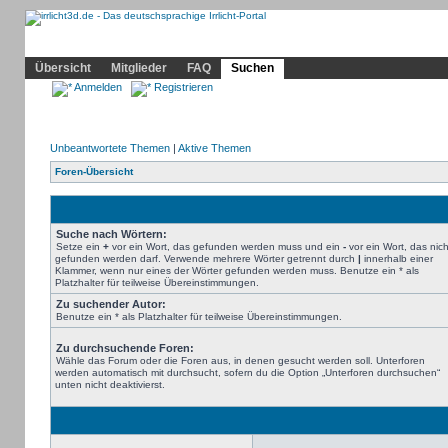
Community
Home
Irrlicht
Hilfe
Showcase
Profil
Übersicht
Mitglieder
FAQ
Suchen
Anmelden
Registrieren
Unbeantwortete Themen
|
Aktive Themen
Foren-Übersicht
Suche nach Wörtern:
Setze ein
+
vor ein Wort, das gefunden werden muss und ein
-
vor ein Wort, das nich
gefunden werden darf. Verwende mehrere Wörter getrennt durch
|
innerhalb einer
Klammer, wenn nur eines der Wörter gefunden werden muss. Benutze ein * als
Platzhalter für teilweise Übereinstimmungen.
Zu suchender Autor:
Benutze ein * als Platzhalter für teilweise Übereinstimmungen.
Zu durchsuchende Foren:
Wähle das Forum oder die Foren aus, in denen gesucht werden soll. Unterforen
werden automatisch mit durchsucht, sofern du die Option „Unterforen durchsuchen“
unten nicht deaktivierst.