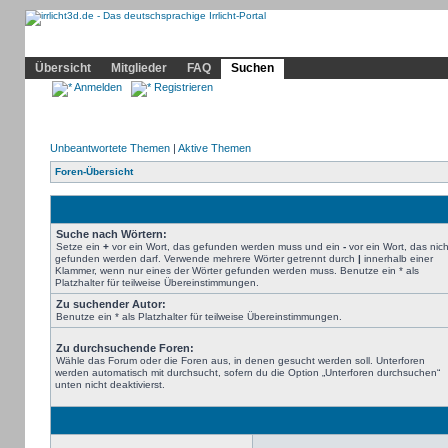
Community
Home
Irrlicht
Hilfe
Showcase
Profil
Übersicht
Mitglieder
FAQ
Suchen
Anmelden
Registrieren
Unbeantwortete Themen
|
Aktive Themen
Foren-Übersicht
Suche nach Wörtern:
Setze ein
+
vor ein Wort, das gefunden werden muss und ein
-
vor ein Wort, das nich
gefunden werden darf. Verwende mehrere Wörter getrennt durch
|
innerhalb einer
Klammer, wenn nur eines der Wörter gefunden werden muss. Benutze ein * als
Platzhalter für teilweise Übereinstimmungen.
Zu suchender Autor:
Benutze ein * als Platzhalter für teilweise Übereinstimmungen.
Zu durchsuchende Foren:
Wähle das Forum oder die Foren aus, in denen gesucht werden soll. Unterforen
werden automatisch mit durchsucht, sofern du die Option „Unterforen durchsuchen“
unten nicht deaktivierst.