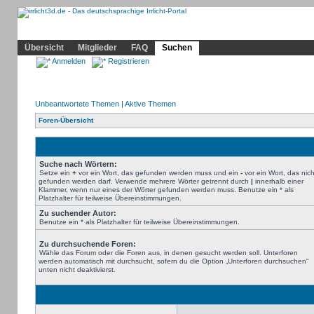
Community
Home
Irrlicht
Hilfe
Showcase
Profil
Übersicht
Mitglieder
FAQ
Suchen
Anmelden
Registrieren
Unbeantwortete Themen
|
Aktive Themen
Foren-Übersicht
Suche nach Wörtern:
Setze ein
+
vor ein Wort, das gefunden werden muss und ein
-
vor ein Wort, das nich
gefunden werden darf. Verwende mehrere Wörter getrennt durch
|
innerhalb einer
Klammer, wenn nur eines der Wörter gefunden werden muss. Benutze ein * als
Platzhalter für teilweise Übereinstimmungen.
Zu suchender Autor:
Benutze ein * als Platzhalter für teilweise Übereinstimmungen.
Zu durchsuchende Foren:
Wähle das Forum oder die Foren aus, in denen gesucht werden soll. Unterforen
werden automatisch mit durchsucht, sofern du die Option „Unterforen durchsuchen“
unten nicht deaktivierst.