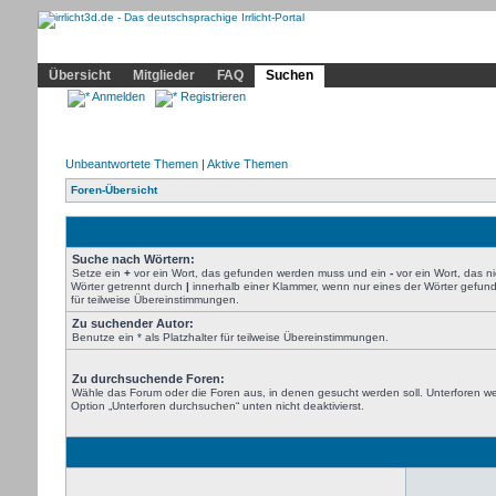
Community
Home
Irrlicht
Hilfe
Showcase
Profil
Übersicht
Mitglieder
FAQ
Suchen
Anmelden
Registrieren
Unbeantwortete Themen
|
Aktive Themen
Foren-Übersicht
Suche nach Wörtern:
Setze ein
+
vor ein Wort, das gefunden werden muss und ein
-
vor ein Wort, das 
Wörter getrennt durch
|
innerhalb einer Klammer, wenn nur eines der Wörter gefund
für teilweise Übereinstimmungen.
Zu suchender Autor:
Benutze ein * als Platzhalter für teilweise Übereinstimmungen.
Zu durchsuchende Foren:
Wähle das Forum oder die Foren aus, in denen gesucht werden soll. Unterforen we
Option „Unterforen durchsuchen“ unten nicht deaktivierst.