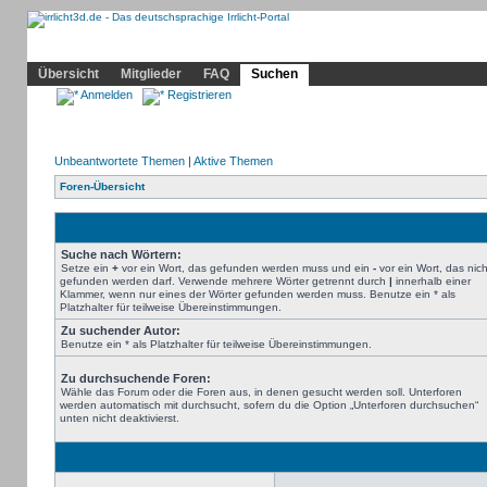
Community
Home
Irrlicht
Hilfe
Showcase
Profil
Übersicht
Mitglieder
FAQ
Suchen
Anmelden
Registrieren
Unbeantwortete Themen
|
Aktive Themen
Foren-Übersicht
Suche nach Wörtern:
Setze ein
+
vor ein Wort, das gefunden werden muss und ein
-
vor ein Wort, das nich
gefunden werden darf. Verwende mehrere Wörter getrennt durch
|
innerhalb einer
Klammer, wenn nur eines der Wörter gefunden werden muss. Benutze ein * als
Platzhalter für teilweise Übereinstimmungen.
Zu suchender Autor:
Benutze ein * als Platzhalter für teilweise Übereinstimmungen.
Zu durchsuchende Foren:
Wähle das Forum oder die Foren aus, in denen gesucht werden soll. Unterforen
werden automatisch mit durchsucht, sofern du die Option „Unterforen durchsuchen“
unten nicht deaktivierst.