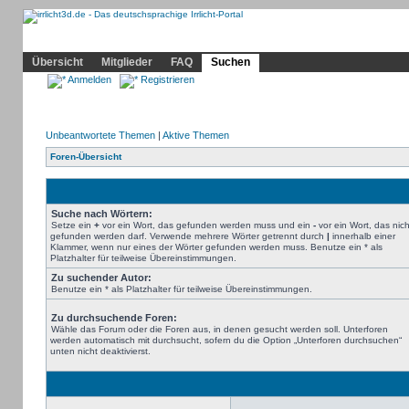
Community
Home
Irrlicht
Hilfe
Showcase
Profil
Übersicht
Mitglieder
FAQ
Suchen
Anmelden
Registrieren
Unbeantwortete Themen
|
Aktive Themen
Foren-Übersicht
Suche nach Wörtern:
Setze ein
+
vor ein Wort, das gefunden werden muss und ein
-
vor ein Wort, das nich
gefunden werden darf. Verwende mehrere Wörter getrennt durch
|
innerhalb einer
Klammer, wenn nur eines der Wörter gefunden werden muss. Benutze ein * als
Platzhalter für teilweise Übereinstimmungen.
Zu suchender Autor:
Benutze ein * als Platzhalter für teilweise Übereinstimmungen.
Zu durchsuchende Foren:
Wähle das Forum oder die Foren aus, in denen gesucht werden soll. Unterforen
werden automatisch mit durchsucht, sofern du die Option „Unterforen durchsuchen“
unten nicht deaktivierst.