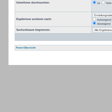
Unterforen durchsuchen:
Ja
Nein
Ergebnisse sortieren nach:
Aufsteigend
Absteigend
Suchzeitraum begrenzen:
Foren-Übersicht