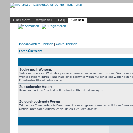
Community
Home
Irrlicht
Hilfe
Showcase
Profil
Übersicht
Mitglieder
FAQ
Suchen
Anmelden
Registrieren
Unbeantwortete Themen
|
Aktive Themen
Foren-Übersicht
Suche nach Wörtern:
Setze ein
+
vor ein Wort, das gefunden werden muss und ein
-
vor ein Wort, das 
Wörter getrennt durch
|
innerhalb einer Klammer, wenn nur eines der Wörter gefund
für teilweise Übereinstimmungen.
Zu suchender Autor:
Benutze ein * als Platzhalter für teilweise Übereinstimmungen.
Zu durchsuchende Foren:
Wähle das Forum oder die Foren aus, in denen gesucht werden soll. Unterforen we
Option „Unterforen durchsuchen“ unten nicht deaktivierst.