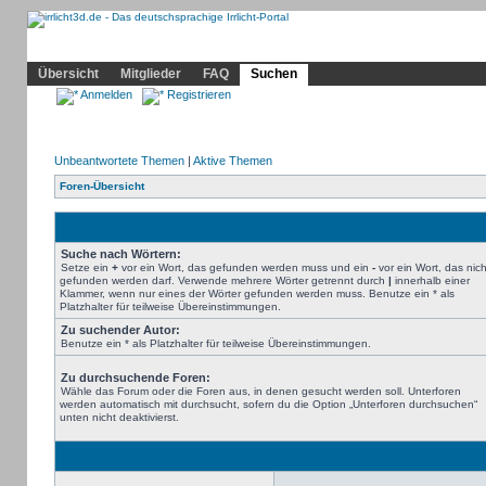
Community
Home
Irrlicht
Hilfe
Showcase
Profil
Übersicht
Mitglieder
FAQ
Suchen
Anmelden
Registrieren
Unbeantwortete Themen
|
Aktive Themen
Foren-Übersicht
Suche nach Wörtern:
Setze ein
+
vor ein Wort, das gefunden werden muss und ein
-
vor ein Wort, das nich
gefunden werden darf. Verwende mehrere Wörter getrennt durch
|
innerhalb einer
Klammer, wenn nur eines der Wörter gefunden werden muss. Benutze ein * als
Platzhalter für teilweise Übereinstimmungen.
Zu suchender Autor:
Benutze ein * als Platzhalter für teilweise Übereinstimmungen.
Zu durchsuchende Foren:
Wähle das Forum oder die Foren aus, in denen gesucht werden soll. Unterforen
werden automatisch mit durchsucht, sofern du die Option „Unterforen durchsuchen“
unten nicht deaktivierst.