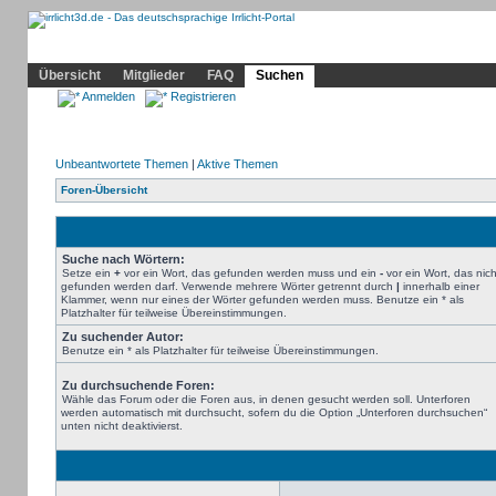
Community
Home
Irrlicht
Hilfe
Showcase
Profil
Übersicht
Mitglieder
FAQ
Suchen
Anmelden
Registrieren
Unbeantwortete Themen
|
Aktive Themen
Foren-Übersicht
Suche nach Wörtern:
Setze ein
+
vor ein Wort, das gefunden werden muss und ein
-
vor ein Wort, das nich
gefunden werden darf. Verwende mehrere Wörter getrennt durch
|
innerhalb einer
Klammer, wenn nur eines der Wörter gefunden werden muss. Benutze ein * als
Platzhalter für teilweise Übereinstimmungen.
Zu suchender Autor:
Benutze ein * als Platzhalter für teilweise Übereinstimmungen.
Zu durchsuchende Foren:
Wähle das Forum oder die Foren aus, in denen gesucht werden soll. Unterforen
werden automatisch mit durchsucht, sofern du die Option „Unterforen durchsuchen“
unten nicht deaktivierst.