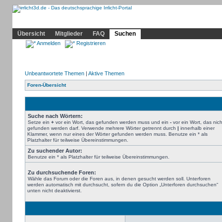
Community
Home
Irrlicht
Hilfe
Showcase
Profil
Übersicht
Mitglieder
FAQ
Suchen
Anmelden
Registrieren
Unbeantwortete Themen
|
Aktive Themen
Foren-Übersicht
Suche nach Wörtern:
Setze ein
+
vor ein Wort, das gefunden werden muss und ein
-
vor ein Wort, das nich
gefunden werden darf. Verwende mehrere Wörter getrennt durch
|
innerhalb einer
Klammer, wenn nur eines der Wörter gefunden werden muss. Benutze ein * als
Platzhalter für teilweise Übereinstimmungen.
Zu suchender Autor:
Benutze ein * als Platzhalter für teilweise Übereinstimmungen.
Zu durchsuchende Foren:
Wähle das Forum oder die Foren aus, in denen gesucht werden soll. Unterforen
werden automatisch mit durchsucht, sofern du die Option „Unterforen durchsuchen“
unten nicht deaktivierst.