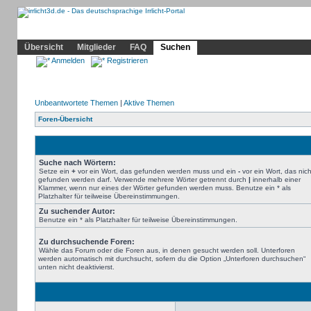
Community
Home
Irrlicht
Hilfe
Showcase
Profil
Übersicht
Mitglieder
FAQ
Suchen
Anmelden
Registrieren
Unbeantwortete Themen
|
Aktive Themen
Foren-Übersicht
Suche nach Wörtern:
Setze ein
+
vor ein Wort, das gefunden werden muss und ein
-
vor ein Wort, das nich
gefunden werden darf. Verwende mehrere Wörter getrennt durch
|
innerhalb einer
Klammer, wenn nur eines der Wörter gefunden werden muss. Benutze ein * als
Platzhalter für teilweise Übereinstimmungen.
Zu suchender Autor:
Benutze ein * als Platzhalter für teilweise Übereinstimmungen.
Zu durchsuchende Foren:
Wähle das Forum oder die Foren aus, in denen gesucht werden soll. Unterforen
werden automatisch mit durchsucht, sofern du die Option „Unterforen durchsuchen“
unten nicht deaktivierst.