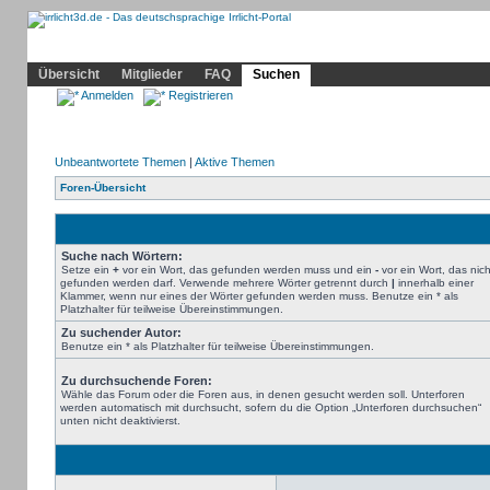
Community
Home
Irrlicht
Hilfe
Showcase
Profil
Übersicht
Mitglieder
FAQ
Suchen
Anmelden
Registrieren
Unbeantwortete Themen
|
Aktive Themen
Foren-Übersicht
Suche nach Wörtern:
Setze ein
+
vor ein Wort, das gefunden werden muss und ein
-
vor ein Wort, das nich
gefunden werden darf. Verwende mehrere Wörter getrennt durch
|
innerhalb einer
Klammer, wenn nur eines der Wörter gefunden werden muss. Benutze ein * als
Platzhalter für teilweise Übereinstimmungen.
Zu suchender Autor:
Benutze ein * als Platzhalter für teilweise Übereinstimmungen.
Zu durchsuchende Foren:
Wähle das Forum oder die Foren aus, in denen gesucht werden soll. Unterforen
werden automatisch mit durchsucht, sofern du die Option „Unterforen durchsuchen“
unten nicht deaktivierst.