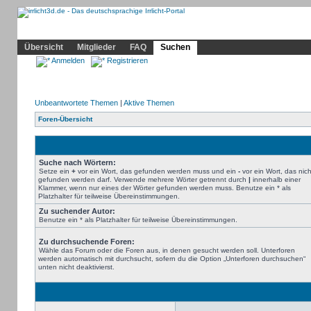
Community
Home
Irrlicht
Hilfe
Showcase
Profil
Übersicht
Mitglieder
FAQ
Suchen
Anmelden
Registrieren
Unbeantwortete Themen
|
Aktive Themen
Foren-Übersicht
Suche nach Wörtern:
Setze ein
+
vor ein Wort, das gefunden werden muss und ein
-
vor ein Wort, das nich
gefunden werden darf. Verwende mehrere Wörter getrennt durch
|
innerhalb einer
Klammer, wenn nur eines der Wörter gefunden werden muss. Benutze ein * als
Platzhalter für teilweise Übereinstimmungen.
Zu suchender Autor:
Benutze ein * als Platzhalter für teilweise Übereinstimmungen.
Zu durchsuchende Foren:
Wähle das Forum oder die Foren aus, in denen gesucht werden soll. Unterforen
werden automatisch mit durchsucht, sofern du die Option „Unterforen durchsuchen“
unten nicht deaktivierst.