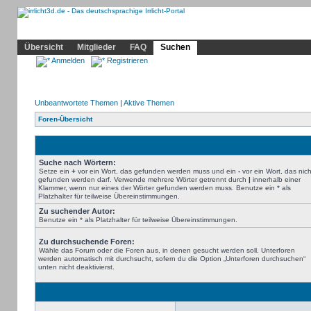
Community
Home
Irrlicht
Hilfe
Showcase
Profil
Übersicht
Mitglieder
FAQ
Suchen
Anmelden
Registrieren
Unbeantwortete Themen
|
Aktive Themen
Foren-Übersicht
Suche nach Wörtern:
Setze ein
+
vor ein Wort, das gefunden werden muss und ein
-
vor ein Wort, das nich
gefunden werden darf. Verwende mehrere Wörter getrennt durch
|
innerhalb einer
Klammer, wenn nur eines der Wörter gefunden werden muss. Benutze ein * als
Platzhalter für teilweise Übereinstimmungen.
Zu suchender Autor:
Benutze ein * als Platzhalter für teilweise Übereinstimmungen.
Zu durchsuchende Foren:
Wähle das Forum oder die Foren aus, in denen gesucht werden soll. Unterforen
werden automatisch mit durchsucht, sofern du die Option „Unterforen durchsuchen“
unten nicht deaktivierst.