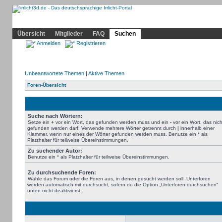
Community
Home
Irrlicht
Hilfe
Showcase
Profil
Übersicht
Mitglieder
FAQ
Suchen
Anmelden
Registrieren
Unbeantwortete Themen
|
Aktive Themen
Foren-Übersicht
Suche nach Wörtern:
Setze ein
+
vor ein Wort, das gefunden werden muss und ein
-
vor ein Wort, das nich
gefunden werden darf. Verwende mehrere Wörter getrennt durch
|
innerhalb einer
Klammer, wenn nur eines der Wörter gefunden werden muss. Benutze ein * als
Platzhalter für teilweise Übereinstimmungen.
Zu suchender Autor:
Benutze ein * als Platzhalter für teilweise Übereinstimmungen.
Zu durchsuchende Foren:
Wähle das Forum oder die Foren aus, in denen gesucht werden soll. Unterforen
werden automatisch mit durchsucht, sofern du die Option „Unterforen durchsuchen“
unten nicht deaktivierst.