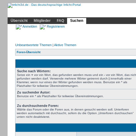
Community
Home
Irrlicht
Hilfe
Showcase
Profil
Übersicht
Mitglieder
FAQ
Suchen
Anmelden
Registrieren
Unbeantwortete Themen
|
Aktive Themen
Foren-Übersicht
Suche nach Wörtern:
Setze ein
+
vor ein Wort, das gefunden werden muss und ein
-
vor ein Wort, das nich
gefunden werden darf. Verwende mehrere Wörter getrennt durch
|
innerhalb einer
Klammer, wenn nur eines der Wörter gefunden werden muss. Benutze ein * als
Platzhalter für teilweise Übereinstimmungen.
Zu suchender Autor:
Benutze ein * als Platzhalter für teilweise Übereinstimmungen.
Zu durchsuchende Foren:
Wähle das Forum oder die Foren aus, in denen gesucht werden soll. Unterforen
werden automatisch mit durchsucht, sofern du die Option „Unterforen durchsuchen“
unten nicht deaktivierst.