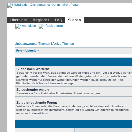
Community
Home
Irrlicht
Hilfe
Showcase
Profil
Übersicht
Mitglieder
FAQ
Suchen
Anmelden
Registrieren
Unbeantwortete Themen
|
Aktive Themen
Foren-Übersicht
Suche nach Wörtern:
Setze ein
+
vor ein Wort, das gefunden werden muss und ein
-
vor ein Wort, das nich
gefunden werden darf. Verwende mehrere Wörter getrennt durch
|
innerhalb einer
Klammer, wenn nur eines der Wörter gefunden werden muss. Benutze ein * als
Platzhalter für teilweise Übereinstimmungen.
Zu suchender Autor:
Benutze ein * als Platzhalter für teilweise Übereinstimmungen.
Zu durchsuchende Foren:
Wähle das Forum oder die Foren aus, in denen gesucht werden soll. Unterforen
werden automatisch mit durchsucht, sofern du die Option „Unterforen durchsuchen“
unten nicht deaktivierst.