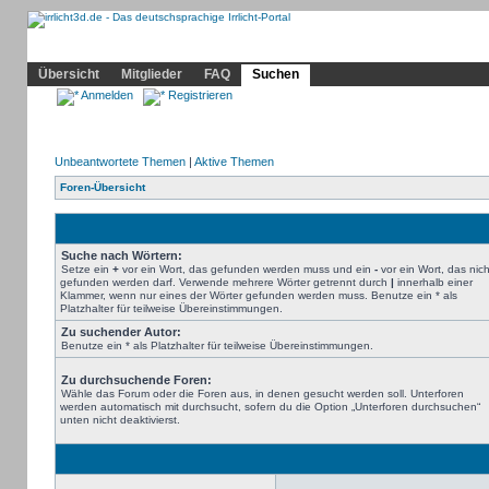
Community
Home
Irrlicht
Hilfe
Showcase
Profil
Übersicht
Mitglieder
FAQ
Suchen
Anmelden
Registrieren
Unbeantwortete Themen
|
Aktive Themen
Foren-Übersicht
Suche nach Wörtern:
Setze ein
+
vor ein Wort, das gefunden werden muss und ein
-
vor ein Wort, das nich
gefunden werden darf. Verwende mehrere Wörter getrennt durch
|
innerhalb einer
Klammer, wenn nur eines der Wörter gefunden werden muss. Benutze ein * als
Platzhalter für teilweise Übereinstimmungen.
Zu suchender Autor:
Benutze ein * als Platzhalter für teilweise Übereinstimmungen.
Zu durchsuchende Foren:
Wähle das Forum oder die Foren aus, in denen gesucht werden soll. Unterforen
werden automatisch mit durchsucht, sofern du die Option „Unterforen durchsuchen“
unten nicht deaktivierst.