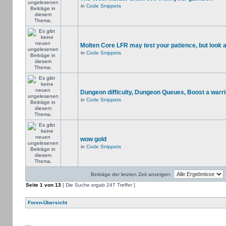
in
Code Snippets
Molten Core LFR may test your patience, but look a
in
Code Snippets
Dungeon difficulty, Dungeon Queues, Boost a warri
in
Code Snippets
wow gold
in
Code Snippets
Beiträge der letzten Zeit anzeigen:
Seite
1
von
13
[ Die Suche ergab 247 Treffer ]
Foren-Übersicht