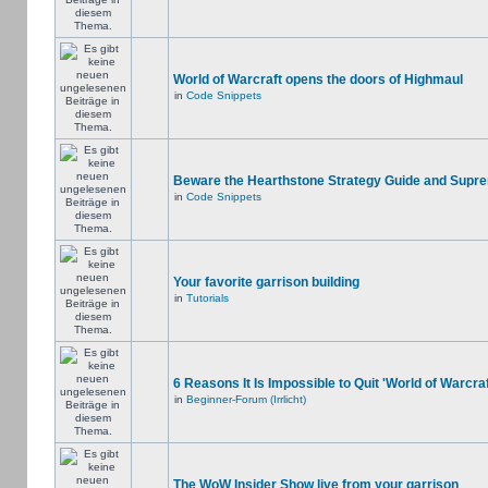
World of Warcraft opens the doors of Highmaul
in
Code Snippets
Beware the Hearthstone Strategy Guide and Supr
in
Code Snippets
Your favorite garrison building
in
Tutorials
6 Reasons It Is Impossible to Quit 'World of Warcraf
in
Beginner-Forum (Irrlicht)
The WoW Insider Show live from your garrison