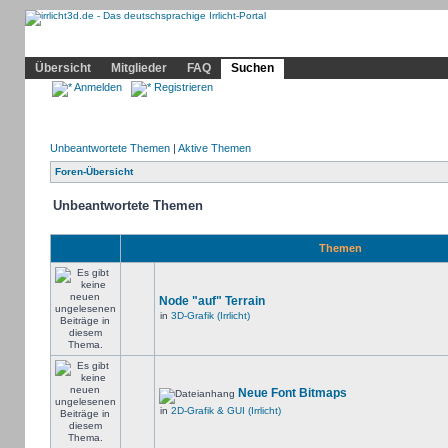
Community
Home
Irrlicht
Hilfe
Showcase
Profil
Übersicht
Mitglieder
FAQ
Suchen
Anmelden
Registrieren
Unbeantwortete Themen
|
Aktive Themen
Foren-Übersicht
Unbeantwortete Themen
Themen
Node "auf" Terrain
in
3D-Grafik (Irrlicht)
Neue Font Bitmaps
in
2D-Grafik & GUI (Irrlicht)