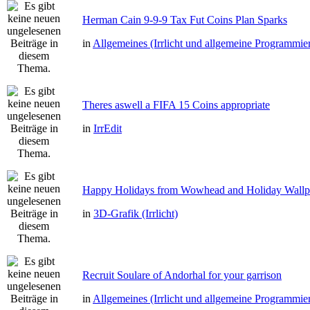
Herman Cain 9-9-9 Tax Fut Coins Plan Sparks
in
Allgemeines (Irrlicht und allgemeine Programmie
Theres aswell a FIFA 15 Coins appropriate
in
IrrEdit
Happy Holidays from Wowhead and Holiday Wallp
in
3D-Grafik (Irrlicht)
Recruit Soulare of Andorhal for your garrison
in
Allgemeines (Irrlicht und allgemeine Programmie