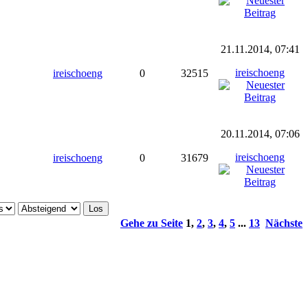
21.11.2014, 07:41
ireischoeng
ireischoeng
0
32515
20.11.2014, 07:06
ireischoeng
ireischoeng
0
31679
Gehe zu Seite
1
,
2
,
3
,
4
,
5
...
13
Nächste