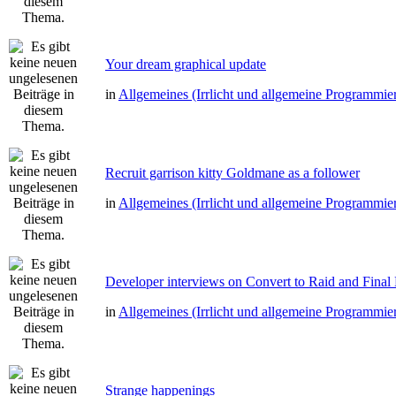
Your dream graphical update
in
Allgemeines (Irrlicht und allgemeine Programmie
Recruit garrison kitty Goldmane as a follower
in
Allgemeines (Irrlicht und allgemeine Programmie
Developer interviews on Convert to Raid and Final
in
Allgemeines (Irrlicht und allgemeine Programmie
Strange happenings