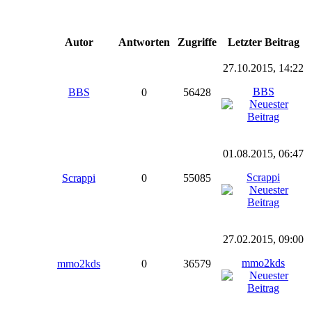
Autor
Antworten
Zugriffe
Letzter Beitrag
27.10.2015, 14:22
BBS
BBS
0
56428
01.08.2015, 06:47
Scrappi
Scrappi
0
55085
27.02.2015, 09:00
mmo2kds
mmo2kds
0
36579