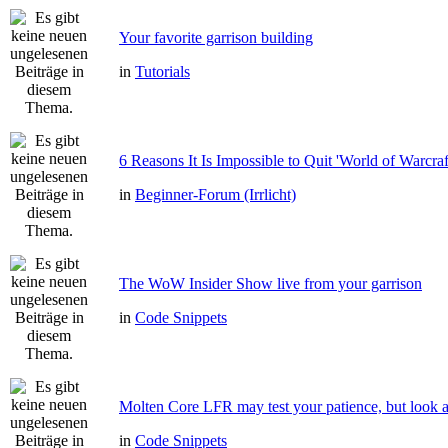
Your favorite garrison building
in
Tutorials
6 Reasons It Is Impossible to Quit 'World of Warcraf
in
Beginner-Forum (Irrlicht)
The WoW Insider Show live from your garrison
in
Code Snippets
Molten Core LFR may test your patience, but look a
in
Code Snippets