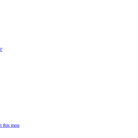
t'
t this mou