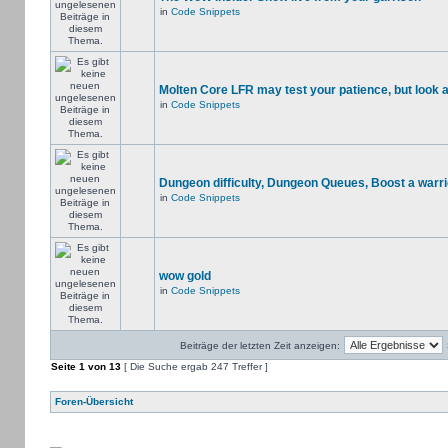
in
Code Snippets
Molten Core LFR may test your patience, but look a
in
Code Snippets
Dungeon difficulty, Dungeon Queues, Boost a warri
in
Code Snippets
wow gold
in
Code Snippets
Beiträge der letzten Zeit anzeigen:
Seite
1
von
13
[ Die Suche ergab 247 Treffer ]
Foren-Übersicht