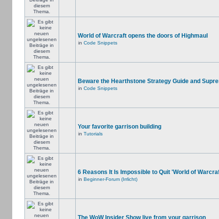
World of Warcraft opens the doors of Highmaul
in
Code Snippets
Beware the Hearthstone Strategy Guide and Supr
in
Code Snippets
Your favorite garrison building
in
Tutorials
6 Reasons It Is Impossible to Quit 'World of Warcraf
in
Beginner-Forum (Irrlicht)
The WoW Insider Show live from your garrison