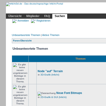
Community
Home
Irrlicht
Hilfe
Showcase
Profil
Übersicht
Mitglieder
FAQ
Suchen
Anmelden
Registrieren
Unbeantwortete Themen
|
Aktive Themen
Foren-Übersicht
Unbeantwortete Themen
Themen
Node "auf" Terrain
in
3D-Grafik (Irrlicht)
Neue Font Bitmaps
in
2D-Grafik & GUI (Irrlicht)