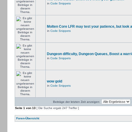
in
Code Snippets
Molten Core LFR may test your patience, but look a
in
Code Snippets
Dungeon difficulty, Dungeon Queues, Boost a warri
in
Code Snippets
wow gold
in
Code Snippets
Beiträge der letzten Zeit anzeigen:
Seite
1
von
13
[ Die Suche ergab 247 Treffer ]
Foren-Übersicht