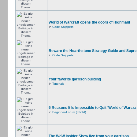
World of Warcraft opens the doors of Highmaul
in
Code Snippets
Beware the Hearthstone Strategy Guide and Supr
in
Code Snippets
Your favorite garrison building
in
Tutorials
6 Reasons It Is Impossible to Quit 'World of Warcraf
in
Beginner-Forum (Irrlicht)
The WoW Insider Show live from your garrison