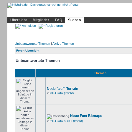
Community
Home
Irrlicht
Hilfe
Showcase
Profil
Übersicht
Mitglieder
FAQ
Suchen
Anmelden
Registrieren
Unbeantwortete Themen
|
Aktive Themen
Foren-Übersicht
Unbeantwortete Themen
Themen
Node "auf" Terrain
in
3D-Grafik (Irrlicht)
Neue Font Bitmaps
in
2D-Grafik & GUI (Irrlicht)