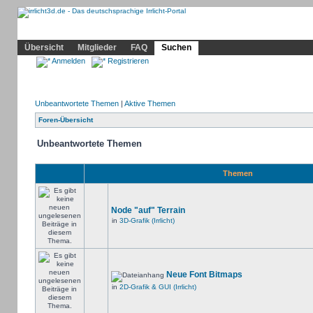
Community
Home
Irrlicht
Hilfe
Showcase
Profil
Übersicht
Mitglieder
FAQ
Suchen
Anmelden
Registrieren
Unbeantwortete Themen
|
Aktive Themen
Foren-Übersicht
Unbeantwortete Themen
Themen
Node "auf" Terrain
in
3D-Grafik (Irrlicht)
Neue Font Bitmaps
in
2D-Grafik & GUI (Irrlicht)