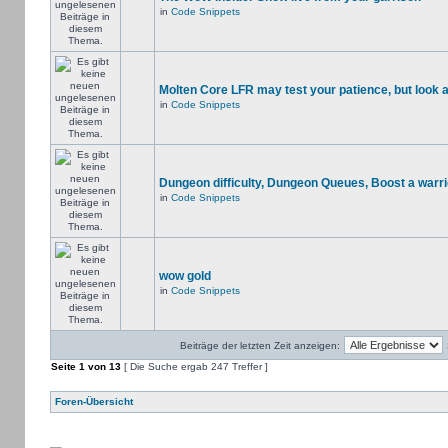
in
Code Snippets
Molten Core LFR may test your patience, but look a
in
Code Snippets
Dungeon difficulty, Dungeon Queues, Boost a warri
in
Code Snippets
wow gold
in
Code Snippets
Beiträge der letzten Zeit anzeigen:
Seite
1
von
13
[ Die Suche ergab 247 Treffer ]
Foren-Übersicht