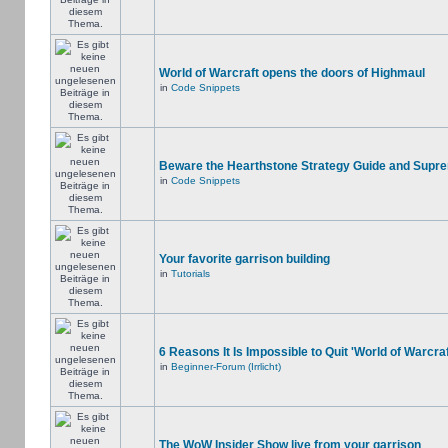
World of Warcraft opens the doors of Highmaul
in
Code Snippets
Beware the Hearthstone Strategy Guide and Supr
in
Code Snippets
Your favorite garrison building
in
Tutorials
6 Reasons It Is Impossible to Quit 'World of Warcraf
in
Beginner-Forum (Irrlicht)
The WoW Insider Show live from your garrison