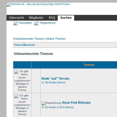
Community
Home
Irrlicht
Hilfe
Showcase
Profil
Übersicht
Mitglieder
FAQ
Suchen
Anmelden
Registrieren
Unbeantwortete Themen
|
Aktive Themen
Foren-Übersicht
Unbeantwortete Themen
Themen
Node "auf" Terrain
in
3D-Grafik (Irrlicht)
Neue Font Bitmaps
in
2D-Grafik & GUI (Irrlicht)