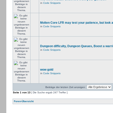
in
Code Snippets
Molten Core LFR may test your patience, but look a
in
Code Snippets
Dungeon difficulty, Dungeon Queues, Boost a warri
in
Code Snippets
wow gold
in
Code Snippets
Beiträge der letzten Zeit anzeigen:
Seite
1
von
13
[ Die Suche ergab 247 Treffer ]
Foren-Übersicht