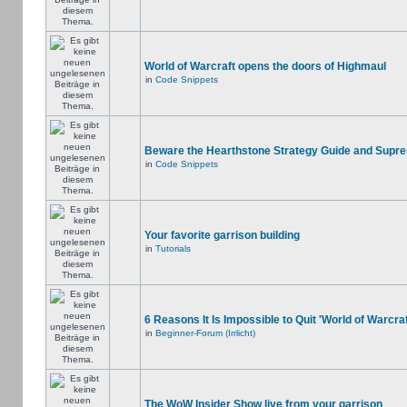
World of Warcraft opens the doors of Highmaul
in
Code Snippets
Beware the Hearthstone Strategy Guide and Supr
in
Code Snippets
Your favorite garrison building
in
Tutorials
6 Reasons It Is Impossible to Quit 'World of Warcraf
in
Beginner-Forum (Irrlicht)
The WoW Insider Show live from your garrison