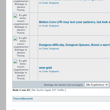
in
Code Snippets
Molten Core LFR may test your patience, but look a
in
Code Snippets
Dungeon difficulty, Dungeon Queues, Boost a warri
in
Code Snippets
wow gold
in
Code Snippets
Beiträge der letzten Zeit anzeigen:
Seite
1
von
13
[ Die Suche ergab 247 Treffer ]
Foren-Übersicht