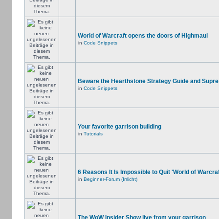
World of Warcraft opens the doors of Highmaul
in
Code Snippets
Beware the Hearthstone Strategy Guide and Supr
in
Code Snippets
Your favorite garrison building
in
Tutorials
6 Reasons It Is Impossible to Quit 'World of Warcraf
in
Beginner-Forum (Irrlicht)
The WoW Insider Show live from your garrison