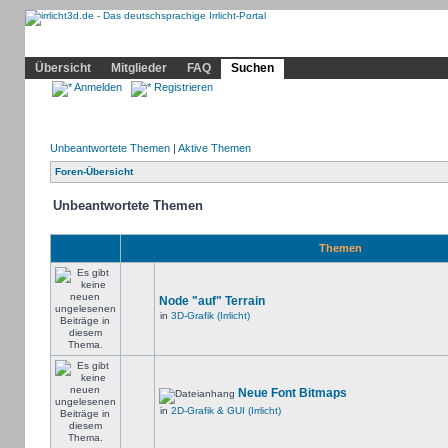
Community
Home
Irrlicht
Hilfe
Showcase
Profil
Übersicht
Mitglieder
FAQ
Suchen
Anmelden
Registrieren
Unbeantwortete Themen
|
Aktive Themen
Foren-Übersicht
Unbeantwortete Themen
Themen
Node "auf" Terrain
in
3D-Grafik (Irrlicht)
Neue Font Bitmaps
in
2D-Grafik & GUI (Irrlicht)