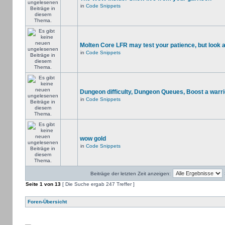
in
Code Snippets
Molten Core LFR may test your patience, but look a
in
Code Snippets
Dungeon difficulty, Dungeon Queues, Boost a warri
in
Code Snippets
wow gold
in
Code Snippets
Beiträge der letzten Zeit anzeigen:
Seite
1
von
13
[ Die Suche ergab 247 Treffer ]
Foren-Übersicht