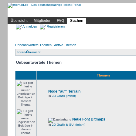
Community
Home
Irrlicht
Hilfe
Showcase
Profil
Übersicht
Mitglieder
FAQ
Suchen
Anmelden
Registrieren
Unbeantwortete Themen
|
Aktive Themen
Foren-Übersicht
Unbeantwortete Themen
Themen
Node "auf" Terrain
in
3D-Grafik (Irrlicht)
Neue Font Bitmaps
in
2D-Grafik & GUI (Irrlicht)