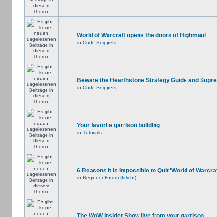
World of Warcraft opens the doors of Highmaul
in
Code Snippets
Beware the Hearthstone Strategy Guide and Supr
in
Code Snippets
Your favorite garrison building
in
Tutorials
6 Reasons It Is Impossible to Quit 'World of Warcraf
in
Beginner-Forum (Irrlicht)
The WoW Insider Show live from your garrison