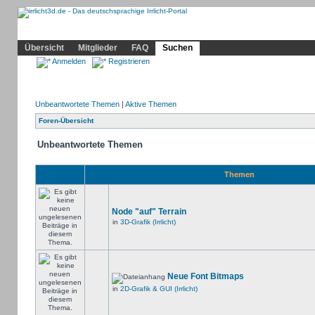
Community
Home
Irrlicht
Hilfe
Showcase
Profil
Übersicht
Mitglieder
FAQ
Suchen
Anmelden
Registrieren
Unbeantwortete Themen
|
Aktive Themen
Foren-Übersicht
Unbeantwortete Themen
Themen
Node "auf" Terrain
in
3D-Grafik (Irrlicht)
Neue Font Bitmaps
in
2D-Grafik & GUI (Irrlicht)