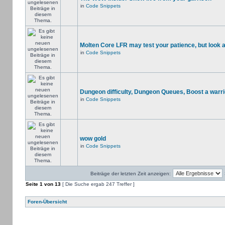
in
Code Snippets
Molten Core LFR may test your patience, but look a
in
Code Snippets
Dungeon difficulty, Dungeon Queues, Boost a warri
in
Code Snippets
wow gold
in
Code Snippets
Beiträge der letzten Zeit anzeigen:
Seite
1
von
13
[ Die Suche ergab 247 Treffer ]
Foren-Übersicht