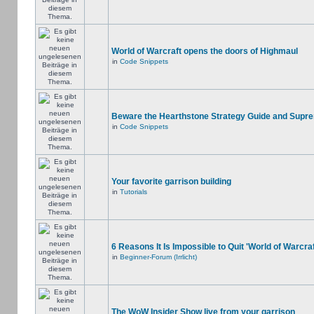
World of Warcraft opens the doors of Highmaul
in
Code Snippets
Beware the Hearthstone Strategy Guide and Supr
in
Code Snippets
Your favorite garrison building
in
Tutorials
6 Reasons It Is Impossible to Quit 'World of Warcraf
in
Beginner-Forum (Irrlicht)
The WoW Insider Show live from your garrison