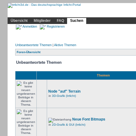
Community
Home
Irrlicht
Hilfe
Showcase
Profil
Übersicht
Mitglieder
FAQ
Suchen
Anmelden
Registrieren
Unbeantwortete Themen
|
Aktive Themen
Foren-Übersicht
Unbeantwortete Themen
Themen
Node "auf" Terrain
in
3D-Grafik (Irrlicht)
Neue Font Bitmaps
in
2D-Grafik & GUI (Irrlicht)