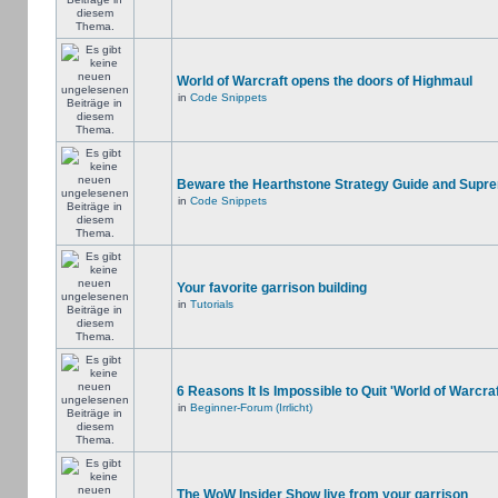
World of Warcraft opens the doors of Highmaul
in
Code Snippets
Beware the Hearthstone Strategy Guide and Supr
in
Code Snippets
Your favorite garrison building
in
Tutorials
6 Reasons It Is Impossible to Quit 'World of Warcraf
in
Beginner-Forum (Irrlicht)
The WoW Insider Show live from your garrison