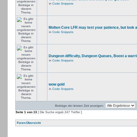
in
Code Snippets
Molten Core LFR may test your patience, but look a
in
Code Snippets
Dungeon difficulty, Dungeon Queues, Boost a warri
in
Code Snippets
wow gold
in
Code Snippets
Beiträge der letzten Zeit anzeigen:
Seite
1
von
13
[ Die Suche ergab 247 Treffer ]
Foren-Übersicht